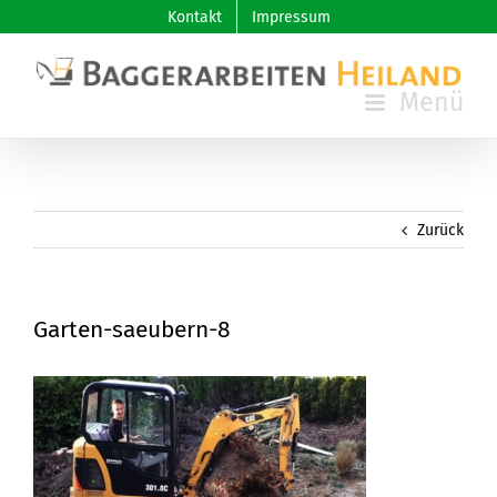
Skip
Kontakt
Impressum
to
content
Zurück
Garten-saeubern-8