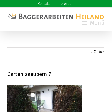
Skip
Kontakt
Impressum
to
content
Zurück
Garten-saeubern-7